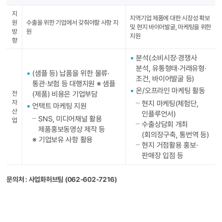
지
지역기업 제품에 대한 시장성 확보
원
수출을 위한 기업에서 갖춰야할 사항 지
및 현지 바이어발굴, 마케팅을 위한
방
원
지원
향
분석(소비시장·경쟁사
분석, 유통형태·거래유형·
(샘플 등) 납품을 위한 물류·
조건, 바이어발굴 등)
통관·보험 등 대행지원
※ 샘플
온/오프라인 마케팅 활동
전
(제품) 비용은 기업부담
자
현지 마케팅(체험단,
언택트 마케팅 지원
산
인플루언서)
SNS, 미디어채널 활용
업
수출상담회 개최
제품홍보동영상 제작 등
(회의장구축, 통번역 등)
※ 기업보유 사항 활용
현지 거점활용 홍보·
판매장 입점 등
문의처 : 사업화허브팀 (062-602-7216)