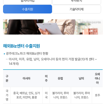
일자리사업
투자유치
수출지원
기술닥터제
해외Biz센터 수출지원
광주테크노파크 해외Biz센터 현황
아시아, 미주, 유럽, 남미, 오세아니아 등의 현지 거점 발굴(13개 센터 –
14개국)
오세
구
미
아시아
유럽
남미
아니
분
주
아
국
중국, 베트남, 인도, 싱가
미
불가리아, 루마
불가리아, 루마
가
호주
포르, 미얀마, 홍콩
국
니아, 프랑스
니아, 프랑스
명