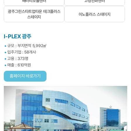
배터리모듈센터
고령친화센터
광주그린스타트업타운 테크플러스
이노플러스 스테이지
스테이지
I-PLEX 광주
규모 : 부지면적 5,992㎡
입주기업 : 58개사
고용 : 373명
매출 : 610억원
홈페이지 바로가기