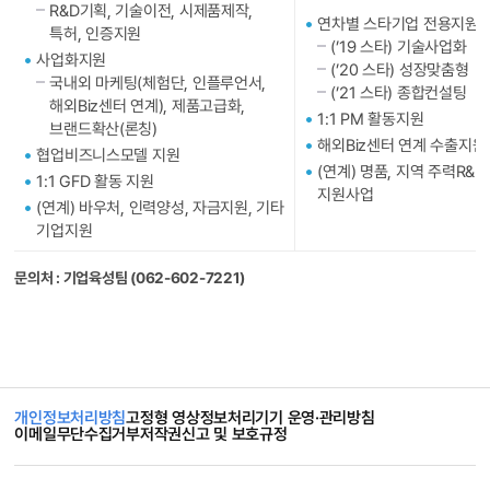
R&D기획, 기술이전, 시제품제작,
연차별 스타기업 전용지원
특허, 인증지원
(’19 스타) 기술사업화
사업화지원
(’20 스타) 성장맞춤형
국내외 마케팅(체험단, 인플루언서,
(’21 스타) 종합컨설팅
해외Biz센터 연계), 제품고급화,
1:1 PM 활동지원
브랜드확산(론칭)
해외Biz센터 연계 수출지원
협업비즈니스모델 지원
(연계) 명품, 지역 주력R&D
1:1 GFD 활동 지원
지원사업
(연계) 바우처, 인력양성, 자금지원, 기타
기업지원
문의처 : 기업육성팀 (062-602-7221)
개인정보처리방침
고정형 영상정보처리기기 운영·관리방침
이메일무단수집거부
저작권신고 및 보호규정